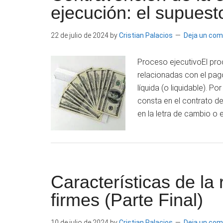
ejecución: el supues
22 de julio de 2024
by
Cristian Palacios
Deja un com
Proceso ejecutivoEl proc
relacionadas con el pago
líquida (o liquidable). P
consta en el contrato de
en la letra de cambio o 
Características de la
firmes (Parte Final)
10 de julio de 2024
by
Cristian Palacios
Deja un com