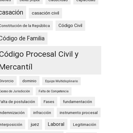
Bienes propios
casación
casación civil
Código Civil
Constitución de la República
Código de Familia
Código Procesal Civil y
Mercantíl
Divorcio
dominio
Equipo Multidisplinario
Exceso de Jurisdicción
Falta de Competencia
Falta de postulación
Fases
fundamentación
indemnización
infracción
instrumento procesal
Laboral
juez
Interposición
Legitimación