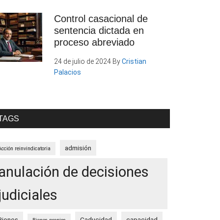
Control casacional de
sentencia dictada en
proceso abreviado
24 de julio de 2024
By
Cristian
Palacios
TAGS
admisión
Acción reinvindicatoria
anulación de decisiones
judiciales
Bienes
Caducidad
capacidad