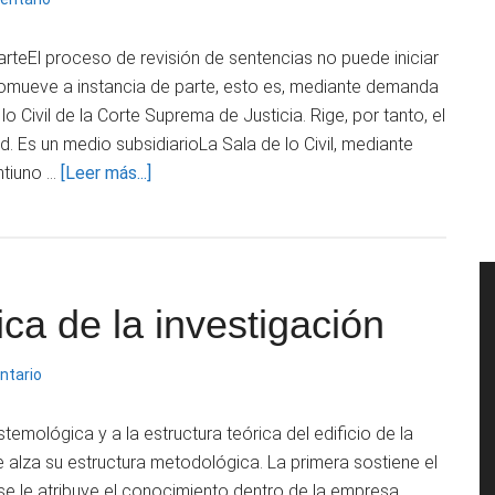
ejecución:
el
rteEl proceso de revisión de sentencias no puede iniciar
supuesto
promueve a instancia de parte, esto es, mediante demanda
del
lo Civil de la Corte Suprema de Justicia. Rige, por tanto, el
artículo
ad. Es un medio subsidiarioLa Sala de lo Civil, mediante
470
acerca
ntiuno …
[Leer más...]
CPCM
de
Características
de
la
ca de la investigación
revisión
de
sentencias
ntario
firmes
(Parte
stemológica y a la estructura teórica del edificio de la
Final)
e alza su estructura metodológica. La primera sostiene el
se le atribuye el conocimiento dentro de la empresa