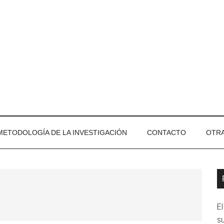
METODOLOGÍA DE LA INVESTIGACIÓN
CONTACTO
OTRA
B
l
El
p
su