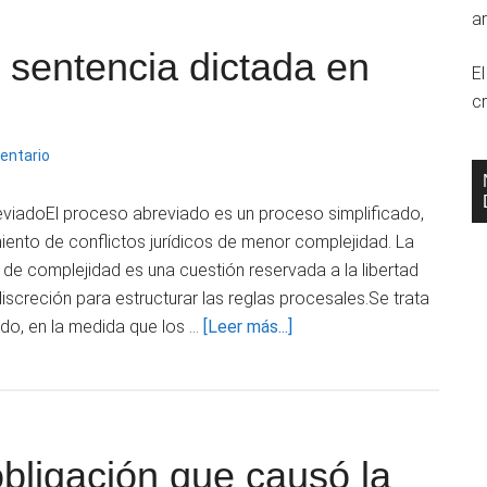
ar
 sentencia dictada en
E
cr
entario
viadoEl proceso abreviado es un proceso simplificado,
iento de conflictos jurídicos de menor complejidad. La
de complejidad es una cuestión reservada a la libertad
discreción para estructurar las reglas procesales.Se trata
acerca
ado, en la medida que los …
[Leer más...]
de
Control
casacional
de
bligación que causó la
sentencia