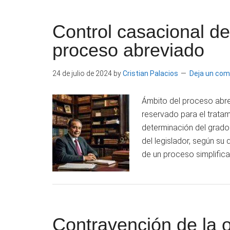
Palacios
Master
|
Control casacional de
en
Derecho
proceso abreviado
Escritor
Constitucional
por
e
24 de julio de 2024
by
Cristian Palacios
Deja un com
la
Universidad
Investigador
Ámbito del proceso abre
Carlos
reservado para el tratam
III
determinación del grado 
de
del legislador, según su 
Madrid.
de un proceso simplific
Contravención de la o