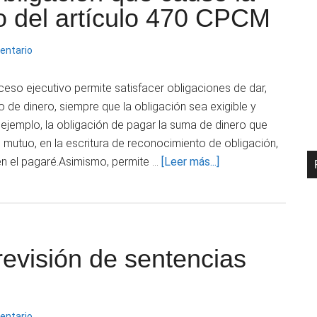
dictada
to del artículo 470 CPCM
en
proceso
entario
abreviado
eso ejecutivo permite satisfacer obligaciones de dar,
 de dinero, siempre que la obligación sea exigible y
or ejemplo, la obligación de pagar la suma de dinero que
 mutuo, en la escritura de reconocimiento de obligación,
acerca
en el pagaré.Asimismo, permite …
[Leer más...]
de
Contravención
de
la
 revisión de sentencias
obligación
que
causó
la
entario