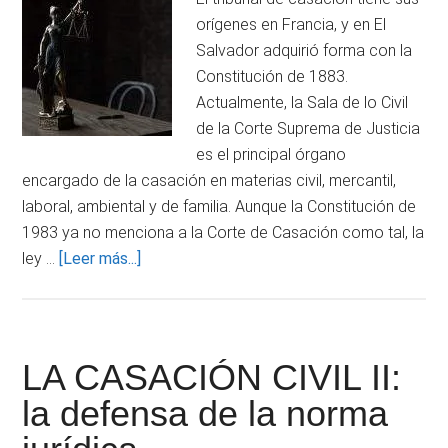
orígenes en Francia, y en El
Salvador adquirió forma con la
Constitución de 1883.
Actualmente, la Sala de lo Civil
de la Corte Suprema de Justicia
es el principal órgano
encargado de la casación en materias civil, mercantil,
laboral, ambiental y de familia. Aunque la Constitución de
1983 ya no menciona a la Corte de Casación como tal, la
acerca
ley …
[Leer más...]
de
El
Tribunal
de
LA CASACIÓN CIVIL II:
Casación
la defensa de la norma
salvadoreño:
Sala