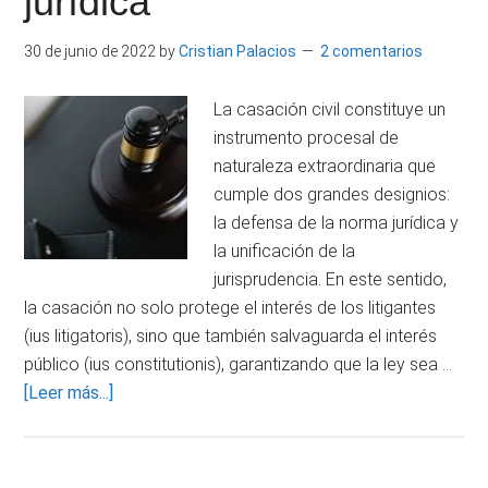
jurídica
de
lo
30 de junio de 2022
by
Cristian Palacios
2 comentarios
Civil
La casación civil constituye un
instrumento procesal de
naturaleza extraordinaria que
cumple dos grandes designios:
la defensa de la norma jurídica y
la unificación de la
jurisprudencia. En este sentido,
la casación no solo protege el interés de los litigantes
(ius litigatoris), sino que también salvaguarda el interés
público (ius constitutionis), garantizando que la ley sea …
acerca
[Leer más...]
de
LA
CASACIÓN