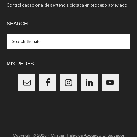
Control casacional de sentencia dictada en proceso abreviado
SEARCH
Search
the
site
...
MIS REDES
Copyright © 2026 · Cristian Palacios Abogado El Salvador