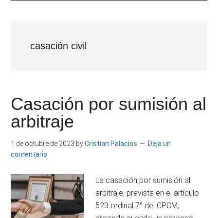
|
Derecho
Escritor
Constitucional
por
e
la
casación civil
Universidad
Investigador
Carlos
III
de
Casación por sumisión al
Madrid.
arbitraje
1 de octubre de 2023
by
Cristian Palacios
Deja un
comentario
La casación por sumisión al
arbitraje, prevista en el artículo
523 ordinal 7° del CPCM,