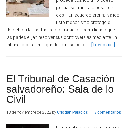
procede cuando un proceso
judicial se tramita a pesar de
existir un acuerdo arbitral válido.
Este mecanismo protege el
derecho a la libertad de contratación, permitiendo que
las partes elijan resolver sus controversias mediante un
acerc
tribunal arbitral en lugar de la jurisdicción …
[Leer más...]
de
Casac
por
sumisi
El Tribunal de Casación
al
salvadoreño: Sala de lo
arbitra
Civil
13 de noviembre de 2022
by
Cristian Palacios
3 comentarios
El tribunal de casación tiene sus