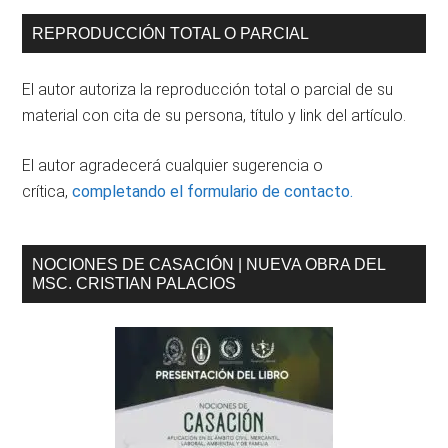
CIVIL
Barra
REPRODUCCIÓN TOTAL O PARCIAL
II:
lateral
la
El autor autoriza la reproducción total o parcial de su
defensa
principal
material con cita de su persona, título y link del artículo.
de
la
El autor agradecerá cualquier sugerencia o
norma
crítica,
completando el formulario de contacto.
jurídica
NOCIONES DE CASACIÓN | NUEVA OBRA DEL
MSC. CRISTIAN PALACIOS