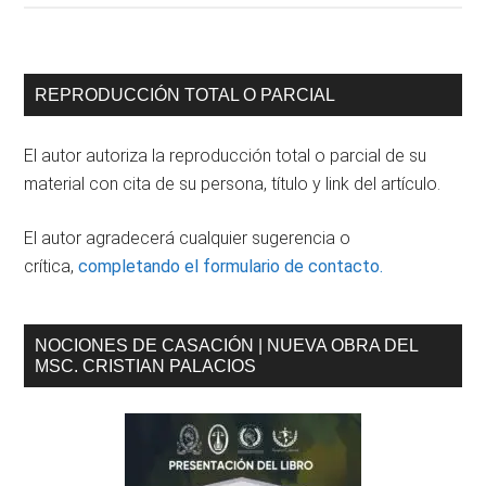
MEDIDAS
CAUTELARES:
Concepto,
Barra
REPRODUCCIÓN TOTAL O PARCIAL
catálogo
lateral
y
El autor autoriza la reproducción total o parcial de su
características
principal
material con cita de su persona, título y link del artículo.
El autor agradecerá cualquier sugerencia o
crítica,
completando el formulario de contacto.
NOCIONES DE CASACIÓN | NUEVA OBRA DEL
MSC. CRISTIAN PALACIOS