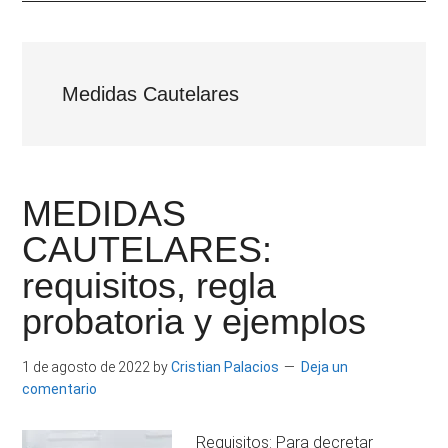
|
Derecho
Escritor
Constitucional
por
e
la
Medidas Cautelares
Universidad
Investigador
Carlos
III
de
MEDIDAS
Madrid.
CAUTELARES:
requisitos, regla
probatoria y ejemplos
1 de agosto de 2022
by
Cristian Palacios
Deja un
comentario
Requisitos: Para decretar