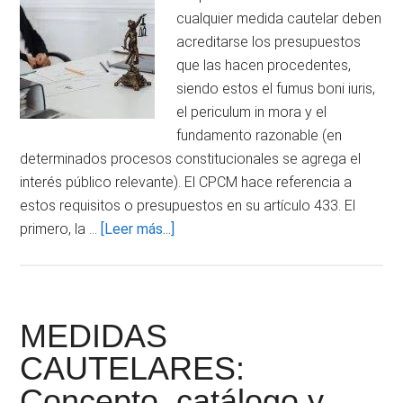
cualquier medida cautelar deben
acreditarse los presupuestos
que las hacen procedentes,
siendo estos el fumus boni iuris,
el periculum in mora y el
fundamento razonable (en
determinados procesos constitucionales se agrega el
interés público relevante). El CPCM hace referencia a
estos requisitos o presupuestos en su artículo 433. El
acerca
primero, la …
[Leer más...]
de
MEDIDAS
CAUTELARES:
requisitos,
MEDIDAS
regla
CAUTELARES:
probatoria
Concepto, catálogo y
y