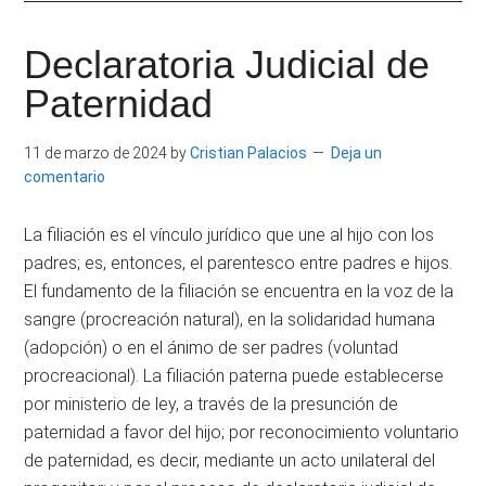
|
Derecho
Escritor
Constitucional
Declaratoria Judicial de
por
e
Paternidad
la
Universidad
Investigador
11 de marzo de 2024
by
Cristian Palacios
Deja un
Carlos
comentario
III
de
La filiación es el vínculo jurídico que une al hijo con los
Madrid.
padres; es, entonces, el parentesco entre padres e hijos.
El fundamento de la filiación se encuentra en la voz de la
sangre (procreación natural), en la solidaridad humana
(adopción) o en el ánimo de ser padres (voluntad
procreacional). La filiación paterna puede establecerse
por ministerio de ley, a través de la presunción de
paternidad a favor del hijo; por reconocimiento voluntario
de paternidad, es decir, mediante un acto unilateral del