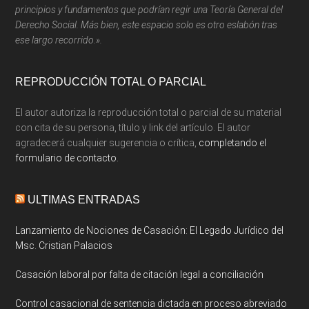
principios y fundamentos que podrían regir una Teoría General del
Derecho Social. Más bien, este espacio solo es otro eslabón tras
ese largo recorrido.».
REPRODUCCIÓN TOTAL O PARCIAL
El autor autoriza la reproducción total o parcial de su material
con cita de su persona, título y link del artículo. El autor
agradecerá cualquier sugerencia o crítica,
completando el
formulario de contacto.
ULTIMAS ENTRADAS
Lanzamiento de Nociones de Casación: El Legado Jurídico del
Msc. Cristian Palacios
Casación laboral por falta de citación legal a conciliación
Control casacional de sentencia dictada en proceso abreviado