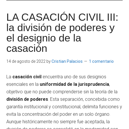
|
Derecho
Escritor
Constitucional
LA CASACIÓN CIVIL III:
por
e
la división de poderes y
la
Universidad
el designio de la
Investigador
Carlos
casación
III
de
14 de agosto de 2022
by
Cristian Palacios
1 comentario
Madrid.
La
casación civil
encuentra uno de sus designios
esenciales en la
uniformidad de la jurisprudencia
,
objetivo que no puede comprenderse sin la teoría de la
división de poderes
. Esta separación, concebida como
garantía institucional y constitucional, delimita funciones y
evita la concentración del poder en un solo órgano.
Aunque históricamente no siempre fue aceptada, la