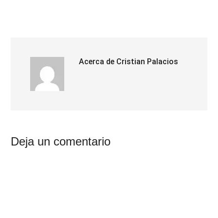
Acerca de
Cristian Palacios
Interacciones
Deja un comentario
con
los
lectores