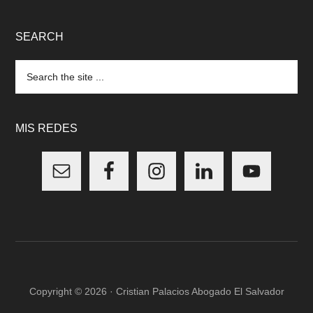
SEARCH
Search
the
site
...
MIS REDES
Copyright © 2026 · Cristian Palacios Abogado El Salvador