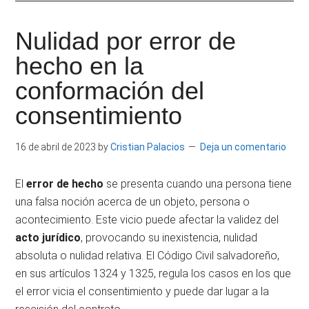
|
Derecho
Escritor
Constitucional
Nulidad por error de
por
e
hecho en la
la
Universidad
conformación del
Investigador
Carlos
consentimiento
III
de
16 de abril de 2023
by
Cristian Palacios
Deja un comentario
Madrid.
El
error de hecho
se presenta cuando una persona tiene
una falsa noción acerca de un objeto, persona o
acontecimiento. Este vicio puede afectar la validez del
acto jurídico
, provocando su inexistencia, nulidad
absoluta o nulidad relativa. El Código Civil salvadoreño,
en sus artículos 1324 y 1325, regula los casos en los que
el error vicia el consentimiento y puede dar lugar a la