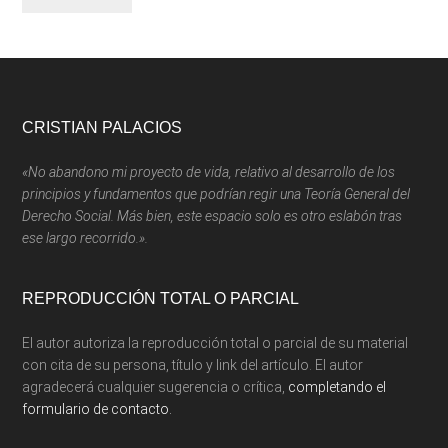
Footer
CRISTIAN PALACIOS
«No abandono mi proyecto de vida, relativo al desarrollo de los
principios y fundamentos que podrían regir una Teoría General del
Derecho Social. Más bien, este espacio solo es otro eslabón tras
ese largo recorrido.».
REPRODUCCIÓN TOTAL O PARCIAL
El autor autoriza la reproducción total o parcial de su material
con cita de su persona, título y link del artículo. El autor
agradecerá cualquier sugerencia o crítica,
completando el
formulario de contacto.