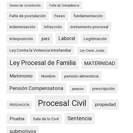
Exceso de Jurisdicción
Falta de Competencia
Falta de postulación
Fases
fundamentación
indemnización
infracción
instrumento procesal
Laboral
juez
Interposición
Legitimación
Ley Contra la Violencia Intrafamiliar
Ley Crecer Juntos
Ley Procesal de Familia
MATERNIDAD
Matrimonio
Nombre
pensión alimenticia
Pensión Compensatoria
prescripción
posesión
Procesal Civil
propiedad
PRESUNCIÓN
Sentencia
Prueba
Sala de lo Civil
submotivos