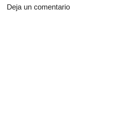
Interacciones
Deja un comentario
con
los
lectores