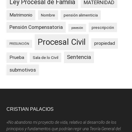
Ley Procesal de Familia
MATERNIDAD
Matrimonio
Nombre
pensión alimenticia
Pensión Compensatoria
prescripción
posesión
Procesal Civil
propiedad
PRESUNCIÓN
Sentencia
Prueba
Sala de lo Civil
submotivos
Footer
CRISTIAN PALACIOS
«No abandono mi proyecto de vida, relativo al desarrollo de los
principios y fundamentos que podrían regir una Teoría General del