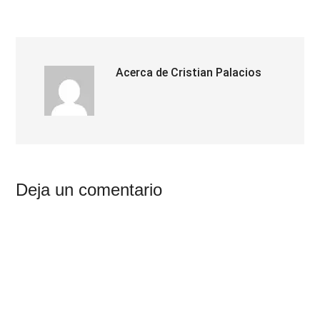
Acerca de
Cristian Palacios
Interacciones
Deja un comentario
con
los
lectores