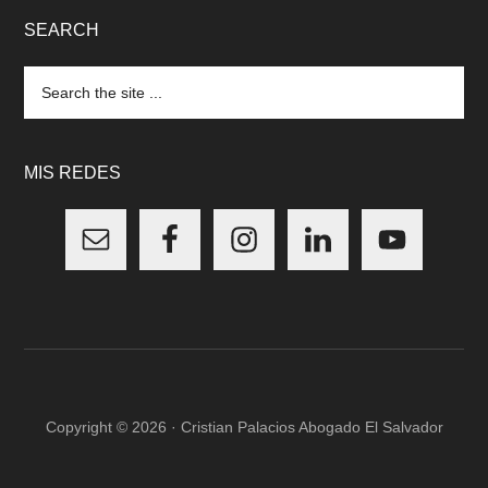
SEARCH
Search
the
site
...
MIS REDES
Copyright © 2026 · Cristian Palacios Abogado El Salvador