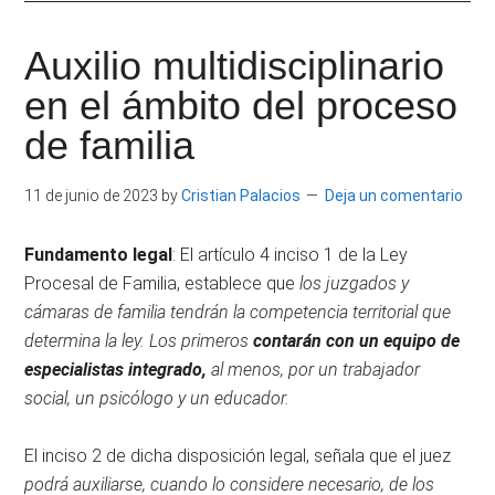
|
Derecho
Escritor
Constitucional
Auxilio multidisciplinario
por
e
en el ámbito del proceso
la
Universidad
de familia
Investigador
Carlos
III
11 de junio de 2023
by
Cristian Palacios
Deja un comentario
de
Madrid.
Fundamento legal
: El artículo 4 inciso 1 de la Ley
Procesal de Familia, establece que
los juzgados y
cámaras de familia tendrán la competencia territorial que
determina la ley. Los primeros
contarán con un equipo de
especialistas integrado,
al menos, por un trabajador
social, un psicólogo y un educador.
El inciso 2 de dicha disposición legal, señala que el juez
podrá auxiliarse, cuando lo considere necesario, de los