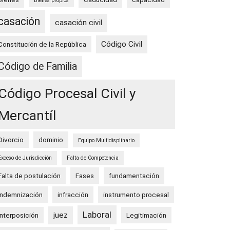
Bienes propios
casación
casación civil
Código Civil
Constitución de la República
Código de Familia
Código Procesal Civil y
Mercantíl
Divorcio
dominio
Equipo Multidisplinario
Exceso de Jurisdicción
Falta de Competencia
Falta de postulación
Fases
fundamentación
indemnización
infracción
instrumento procesal
Laboral
juez
Interposición
Legitimación