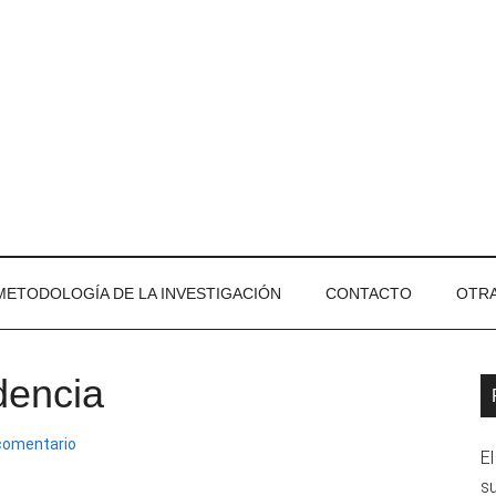
METODOLOGÍA DE LA INVESTIGACIÓN
CONTACTO
OTRA
dencia
B
l
comentario
El
p
su